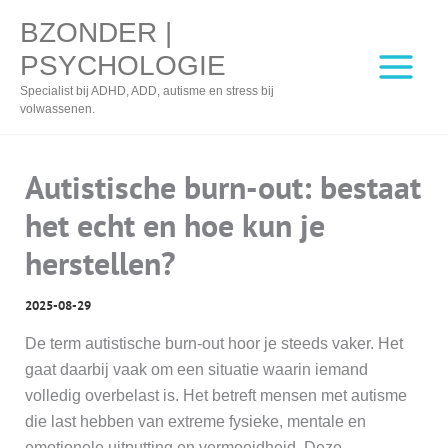
Ga
BZONDER |
naar
PSYCHOLOGIE
de
inhoud
Specialist bij ADHD, ADD, autisme en stress bij
volwassenen.
Autistische burn-out: bestaat
het echt en hoe kun je
herstellen?
2025-08-29
De term autistische burn-out hoor je steeds vaker. Het
gaat daarbij vaak om een situatie waarin iemand
volledig overbelast is. Het betreft mensen met autisme
die last hebben van extreme fysieke, mentale en
emotionele uitputting en vermoeidheid. Deze